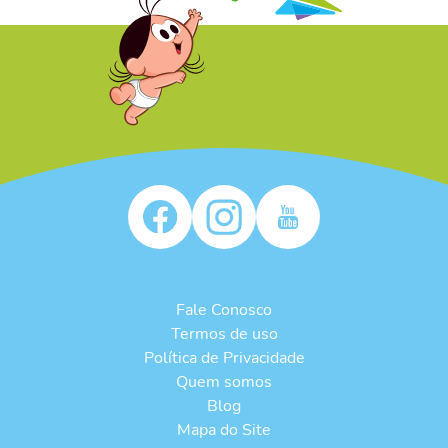
/* */
Fale Conosco
Termos de uso
Política de Privacidade
Quem somos
Blog
Mapa do Site