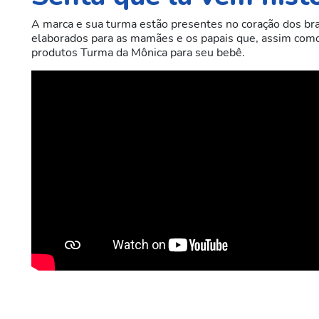
A marca e sua turma estão presentes no coração dos bra
elaborados para as mamães e os papais que, assim como n
produtos Turma da Mônica para seu bebê.