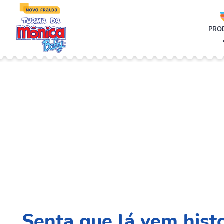
;
PRO
Senta que lá vem hist