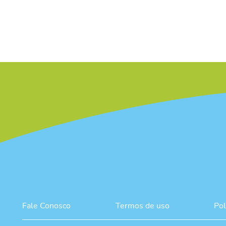
/* */
Fale Conosco
Termos de uso
Pol