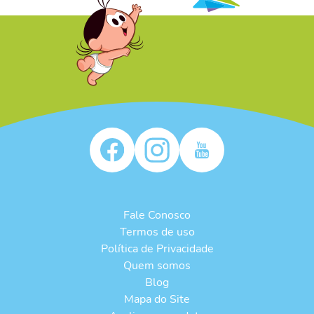
/* */
Fale Conosco
Termos de uso
Política de Privacidade
Quem somos
Blog
Mapa do Site