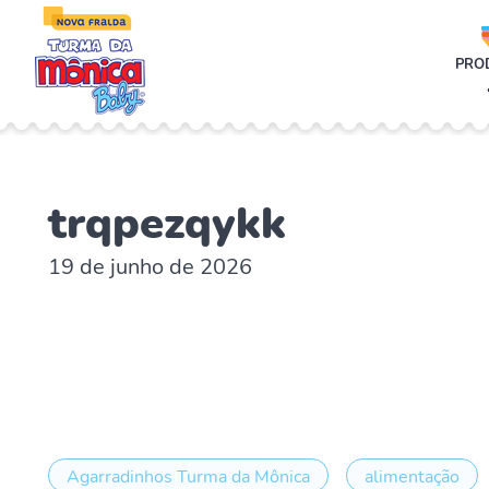
;
PRO
trqpezqykk
19 de junho de 2026
Agarradinhos Turma da Mônica
alimentação