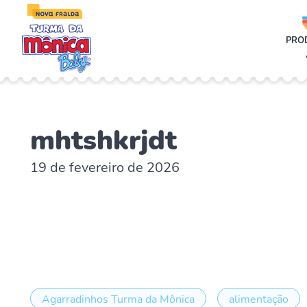
;
PRO
mhtshkrjdt
19 de fevereiro de 2026
Agarradinhos Turma da Mônica
alimentação