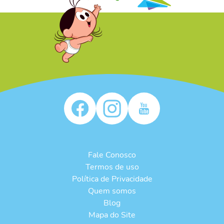
/* */
Fale Conosco
Termos de uso
Política de Privacidade
Quem somos
Blog
Mapa do Site