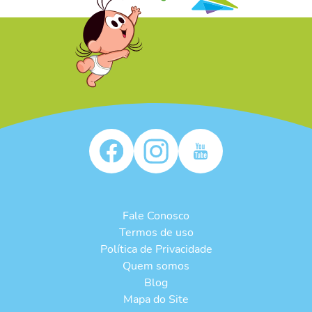
/* */
Fale Conosco
Termos de uso
Política de Privacidade
Quem somos
Blog
Mapa do Site