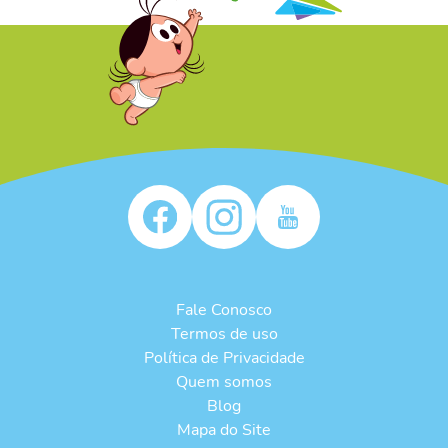
/* */
Fale Conosco
Termos de uso
Política de Privacidade
Quem somos
Blog
Mapa do Site