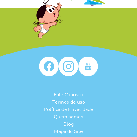
/* */
Fale Conosco
Termos de uso
Política de Privacidade
Quem somos
Blog
Mapa do Site