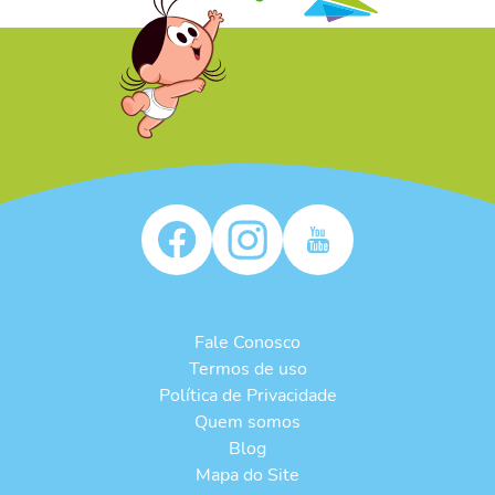
/* */
Fale Conosco
Termos de uso
Política de Privacidade
Quem somos
Blog
Mapa do Site