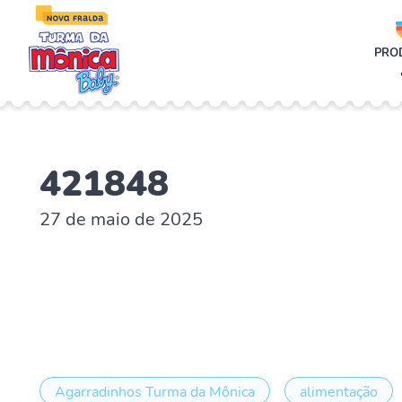
;
PRO
421848
27 de maio de 2025
Agarradinhos Turma da Mônica
alimentação