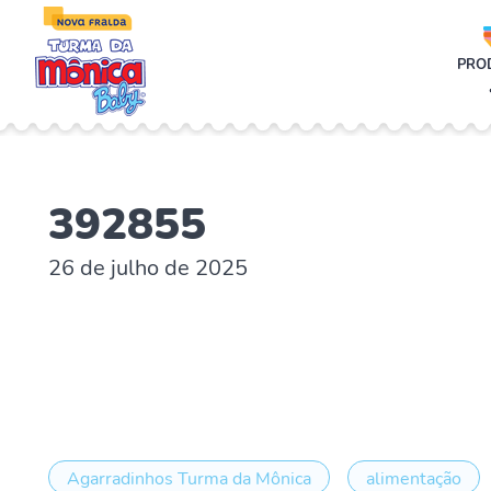
;
PRO
392855
26 de julho de 2025
Agarradinhos Turma da Mônica
alimentação