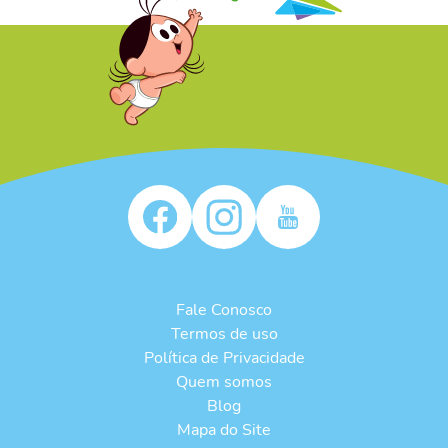
/* */
Fale Conosco
Termos de uso
Política de Privacidade
Quem somos
Blog
Mapa do Site