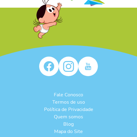
/* */
Fale Conosco
Termos de uso
Política de Privacidade
Quem somos
Blog
Mapa do Site