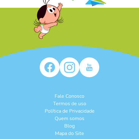
/* */
Fale Conosco
Termos de uso
Política de Privacidade
Quem somos
Blog
Mapa do Site