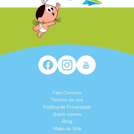
/* */
Fale Conosco
Termos de uso
Política de Privacidade
Quem somos
Blog
Mapa do Site