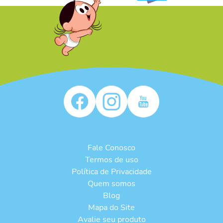
/* */
Fale Conosco
Termos de uso
Política de Privacidade
Quem somos
Blog
Mapa do Site
Avalie seu produto