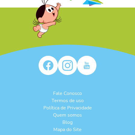
/* */
Fale Conosco
Termos de uso
Política de Privacidade
Quem somos
Blog
Mapa do Site