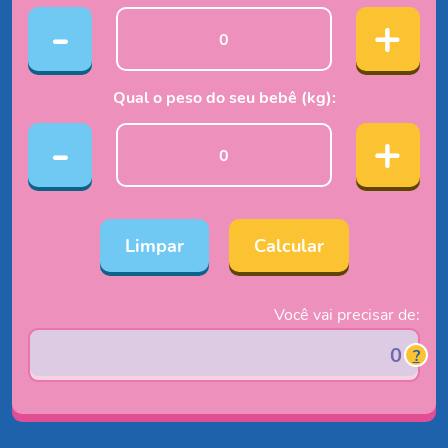
-
+
Qual o peso do seu bebê (kg):
-
+
Limpar
Calcular
Você vai precisar de:
?