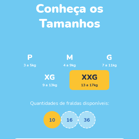
Conheça os
Tamanhos
P
M
G
3 a 5kg
4 a 9kg
7 a 11kg
XG
XXG
9 a 13kg
13 a 17kg
Quantidades de fraldas disponíveis:
10
16
36