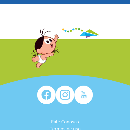
/* */
Fale Conosco
Termos de uso