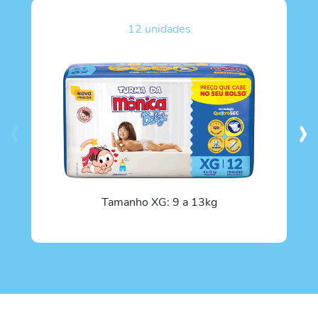
12 unidades
‹
›
Tamanho
XG
: 9 a 13kg