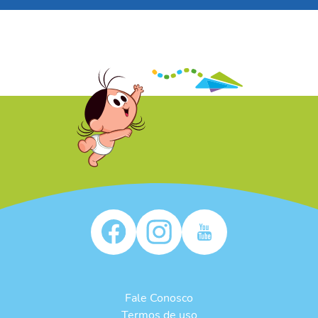
/* */
Fale Conosco
Termos de uso