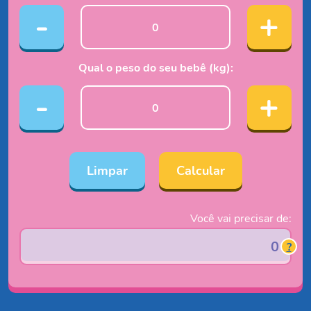
-
+
Qual o peso do seu bebê (kg):
-
+
Limpar
Calcular
Você vai precisar de:
?