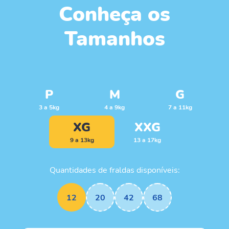
Conheça os
Tamanhos
P
M
G
3 a 5kg
4 a 9kg
7 a 11kg
XG
XXG
9 a 13kg
13 a 17kg
Quantidades de fraldas disponíveis:
12
20
42
68